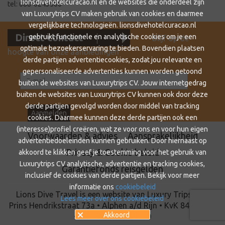
lionsdivehotelcuracao.nl en de websites die onderdeel zijn
tel: 088-0243500
van Luxurytrips CV maken gebruik van cookies en daarmee
vergelijkbare technologieën. lionsdivehotelcuracao.nl
Direct contact
gebruikt functionele en analytische cookies om je een
Blijf op de
optimale bezoekerservaring te bieden. Bovendien plaatsen
hoogte van onze aanbiedingen
derde partijen advertentiecookies, zodat jou relevante en
gepersonaliseerde advertenties kunnen worden getoond
buiten de websites van Luxurytrips CV. Jouw internetgedrag
buiten de websites van Luxurytrips CV kunnen ook door deze
derde partijen gevolgd worden door middel van tracking
cookies. Daarmee kunnen deze derde partijen ook een
(interesse)profiel creëren, wat ze voor ons en voor hun eigen
Voorwaarden & advies
Aansprakelijkheid
advertentiedoeleinden kunnen gebruiken. Door hiernaast op
Privacy & Cookie beleid
akkoord te klikken geef je toestemming voor het gebruik van
Luxurytrips CV analytische, advertentie en tracking cookies,
Garantiefonds reisgelden
inclusief de cookies van derde partijen. Bekijk voor meer
informatie ons
cookiebeleid
Lions Dive Travel is een website van Luxury Trips BV •
Lees meer over ons cookiebeleid
Prins Hendrikstraat 73a • Alphen a/d Rijn • KvK 84761326
Akkoord
• Tel.: 088 - 02 43 530