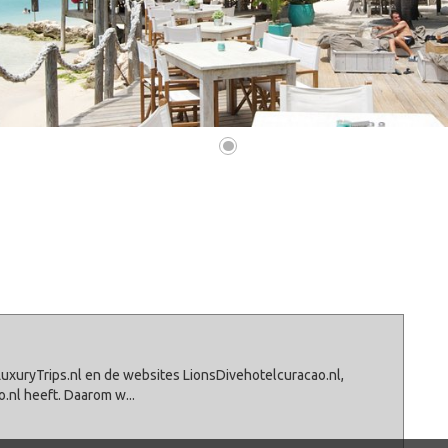
•
LuxuryTrips.nl en de websites LionsDivehotelcuracao.nl,
o.nl heeft. Daarom w
...