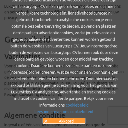
lionsdivehotelcuracao.nl en de websites die onderdeel zijn
Luxury Trips voldoet aan de Wet bescherming persoonsgegevens
van Luxurytrips CV maken gebruik van cookies en daarmee
en betracht de grootst mogelijke zorg bij het waarborgen van uw
vergelijkbare technologieën. lionsdivehotelcuracao.nl
privacy.
gebruikt functionele en analytische cookies om je een
optimale bezoekerservaring te bieden. Bovendien plaatsen
derde partijen advertentiecookies, zodat jou relevante en
Gezondheid
gepersonaliseerde advertenties kunnen worden getoond
buiten de websites van Luxurytrips CV. Jouw internetgedrag
buiten de websites van Luxurytrips CV kunnen ook door deze
Vaccinaties
derde partijen gevolgd worden door middel van tracking
cookies. Daarmee kunnen deze derde partijen ook een
Voor de meeste landen in onze vakantiegids en op onze website
gelden respectievelijk adviezen en voorschriften op het gebied van
(interesse)profiel creëren, wat ze voor ons en voor hun eigen
de gezondheid. Voor actuele informatie verwijzen wij u naar de
advertentiedoeleinden kunnen gebruiken. Door hiernaast op
plaatselijke GG&GD (vaccinatielijn 0900-9584), uw huisarts en
akkoord te klikken geef je toestemming voor het gebruik van
diverse informatielijnen zoals het Landelijke Coördinatiecentrum
Luxurytrips CV analytische, advertentie en tracking cookies,
Reizigersadvisering (www.lcr.nl).
inclusief de cookies van derde partijen. Bekijk voor meer
informatie ons
cookiebeleid
Lees meer over ons cookiebeleid
Algemene conditie
Akkoord
Ingeval u of één van uw reisgenoten niet over een goede