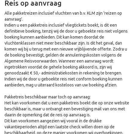
Reis op aanvraag
Alle pakketreizen inclusief vluchten van b.v. KLM zijn 'reizen op
aanvraag'.
Indien u een pakketreis inclusief vliegtickets boekt, is dit een
definitieve boeking, tenzij wij de door u geboekte reis niet volgens
boeking kunnen aanbieden. Dit kan komen doordat de
vluchtenklassen niet meer beschikbaar zijn. Is dit het geval, dan
komen wij bij u terug met een nieuwe vrijblijvende offerte. Zodra u
de boeking bevestigt, gelden de annuleringskosten volgens de
Algemene Reisvoorwaarden. Wanneer een aanvraag wordt
ingetrokken voordat de gehele boeking akkoord is, zijn wij
genoodzaakt € 50,- administratiekosten in rekening te brengen.
Indien wij de door u geboekte reis niet conform boeking kunnen
aanbieden, mag u uiteraard kosteloos van uw boeking afzien.
Pakketreis beschikbaar maar toch op aanvraag:
Het kan voorkomen dat u een pakketreis boekt die op onze website
beschikbaar is, maar u ontvangt een bevestiging mail van ons met
daarin de opmerking dat de reis op aanvraag is.
Dit kan voorkomen aangezien wij vooral in de drukke
vakantieperioden altijd een laatste check willen doen op de
beschikbaarheid, op deze manier voorkomen wij overboekingen.