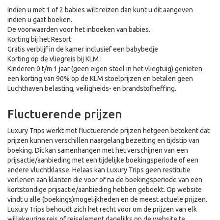
Indien u met 1 of 2 babies wilt reizen dan kunt u dit aangeven
indien u gaat boeken.
De voorwaarden voor het inboeken van babies.
Korting bij het Resort:
Gratis verblijf in de kamer inclusief een babybedje
Korting op de vliegreis bij KLM :
Kinderen 0 t/m 1 jaar (geen eigen stoel in het vliegtuig) genieten
een korting van 90% op de KLM stoelprijzen en betalen geen
Luchthaven belasting, veiligheids- en brandstofheffing.
Fluctuerende prijzen
Luxury Trips werkt met fluctuerende prijzen hetgeen betekent dat
prijzen kunnen verschillen naargelang bezetting en tijdstip van
boeking. Dit kan samenhangen met het verschijnen van een
prijsactie/aanbieding met een tijdelijke boekingsperiode of een
andere vluchtklasse. Helaas kan Luxury Trips geen restitutie
verlenen aan klanten die voor of na de boekingsperiode van een
kortstondige prijsactie/aanbieding hebben geboekt. Op website
vindt u alle (boekings)mogelijkheden en de meest actuele prijzen.
Luxury Trips behoudt zich het recht voor om de prijzen van elk
willekeurige reis of reiselement dagelijks op de website te