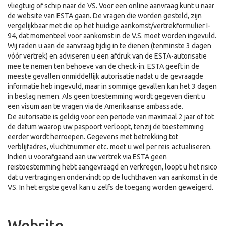
vliegtuig of schip naar de VS. Voor een online aanvraag kunt u naar
de website van ESTA gaan. De vragen die worden gesteld, zijn
vergelijkbaar met die op het huidige aankomst/vertrekformulier I-
94, dat momenteel voor aankomst in de V.S. moet worden ingevuld.
Wij raden u aan de aanvraag tijdig in te dienen (tenminste 3 dagen
vóór vertrek) en adviseren u een afdruk van de ESTA-autorisatie
mee te nemen ten behoeve van de check-in. ESTA geeft in de
meeste gevallen onmiddellijk autorisatie nadat u de gevraagde
informatie heb ingevuld, maar in sommige gevallen kan het 3 dagen
in beslag nemen. Als geen toestemming wordt gegeven dient u
een visum aan te vragen via de Amerikaanse ambassade.
De autorisatie is geldig voor een periode van maximaal 2 jaar of tot
de datum waarop uw paspoort verloopt, tenzij de toestemming
eerder wordt herroepen. Gegevens met betrekking tot
verblijfadres, vluchtnummer etc. moet u wel per reis actualiseren.
Indien u voorafgaand aan uw vertrek via ESTA geen
reistoestemming hebt aangevraagd en verkregen, loopt u het risico
dat u vertragingen ondervindt op de luchthaven van aankomst in de
VS. In het ergste geval kan u zelfs de toegang worden geweigerd.
Website