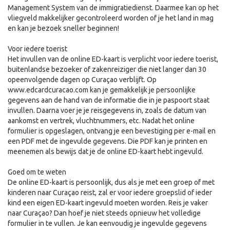
Management System van de immigratiedienst. Daarmee kan op het
vliegveld makkelijker gecontroleerd worden of je het land in mag
en kan je bezoek sneller beginnen!
Voor iedere toerist
Het invullen van de online ED-kaart is verplicht voor iedere toerist,
buitenlandse bezoeker of zakenreiziger die niet langer dan 30
opeenvolgende dagen op Curaçao verblijft. Op
www.edcardcuracao.com kan je gemakkelijk je persoonlijke
gegevens aan de hand van de informatie die in je paspoort staat
invullen. Daarna voer je je reisgegevens in, zoals de datum van
aankomst en vertrek, vluchtnummers, etc. Nadat het online
formulier is opgeslagen, ontvang je een bevestiging per e-mail en
een PDF met de ingevulde gegevens. Die PDF kan je printen en
meenemen als bewijs dat je de online ED-kaart hebt ingevuld.
Goed om te weten
De online ED-kaart is persoonlijk, dus als je met een groep of met
kinderen naar Curaçao reist, zal er voor iedere groepslid of ieder
kind een eigen ED-kaart ingevuld moeten worden. Reis je vaker
naar Curaçao? Dan hoef je niet steeds opnieuw het volledige
formulier in te vullen. Je kan eenvoudig je ingevulde gegevens