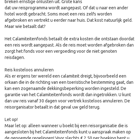
breken ernstige onlusten uit. Grote kans
dat uw reisprogramma wordt aangepast. Of dat u naar een ander
hotel wordt gebracht. Soms moet een reis zelfs worden
afgebroken en vertrekt u eerder naar huis. Dat kost natuurlijk geld.
Maar wie betaalt dat?
Het Calamiteitenfonds betaalt de extra kosten die ontstaan doordat
een reis wordt aangepast. Als de reis moet worden afgebroken dan
zorgt het fonds voor een vergoeding voor de niet genoten
reisdagen.
Reis kosteloos annuleren
Als er ergens ter wereld een calamiteit dreigt, bijvoorbeeld een
orkaan die in de richting van een toeristische bestemming gaat, dan
kan een zogenaamde dekkingsbeperking worden ingesteld. De
garantie van het Calamiteitenfonds wordt dan ingetrokken. U kunt
dan uw reis vanaf 30 dagen voor vertrek kosteloos annuleren. De
reisorganisator betaalt in dat geval uw geld terug.
Let op!
Maar let op: alleen wanneer u boekt bij een reisorganisatie die is
aangesloten bij het Calamiteitenfonds kunt u aanspraak maken op
de genoemde regelingen! Voor slechts € 2,50 per boeking bent u