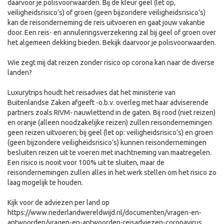
daarvoor je polisvoorwaarden. Bij de kleur geel (let op,
veiligheidsrisico’s) of groen (geen bijzondere veiligheidsrisico’s)
kan de reisonderneming de reis uitvoeren en gaat jouw vakantie
door. Een reis- en annuleringsverzekering zal bij geel of groen over
het algemeen dekking bieden. Bekijk daarvoor je polisvoorwaarden.
Wie zegt mij dat reizen zonder risico op corona kan naar de diverse
landen?
Luxurytrips houdt het reisadvies dat het ministerie van
Buitenlandse Zaken afgeeft -o.b.v. overleg met haar adviserende
partners zoals RIVM- nauwlettend in de gaten. Bij rood (niet reizen)
en oranje (alleen noodzakelijke reizen) zullen reisondernemingen
geen reizen uitvoeren; bij geel (let op: veiligheidsrisico’s) en groen
(geen bijzondere veiligheidsrisico’s) kunnen reisondernemingen
besluiten reizen uit te voeren met inachtneming van maatregelen.
Een risico is nooit voor 100% uit te sluiten, maar de
reisondernemingen zullen alles in het werk stellen om het risico zo
laag mogelijk te houden.
Kijk voor de adviezen per land op
https://www.nederlandwereldwijd.nl/documenten/vragen-en-
antwoorden/vragen-en-antwoorden-reisadviezen-coronavirus