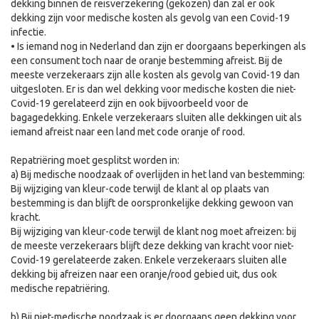
dekking binnen de reisverzekering (gekozen) dan zal er ook
dekking zijn voor medische kosten als gevolg van een Covid-19
infectie.
• Is iemand nog in Nederland dan zijn er doorgaans beperkingen als
een consument toch naar de oranje bestemming afreist. Bij de
meeste verzekeraars zijn alle kosten als gevolg van Covid-19 dan
uitgesloten. Er is dan wel dekking voor medische kosten die niet-
Covid-19 gerelateerd zijn en ook bijvoorbeeld voor de
bagagedekking. Enkele verzekeraars sluiten alle dekkingen uit als
iemand afreist naar een land met code oranje of rood.
Repatriëring moet gesplitst worden in:
a) Bij medische noodzaak of overlijden in het land van bestemming:
Bij wijziging van kleur-code terwijl de klant al op plaats van
bestemming is dan blijft de oorspronkelijke dekking gewoon van
kracht.
Bij wijziging van kleur-code terwijl de klant nog moet afreizen: bij
de meeste verzekeraars blijft deze dekking van kracht voor niet-
Covid-19 gerelateerde zaken. Enkele verzekeraars sluiten alle
dekking bij afreizen naar een oranje/rood gebied uit, dus ook
medische repatriëring.
b) Bij niet-medische noodzaak is er doorgaans geen dekking voor