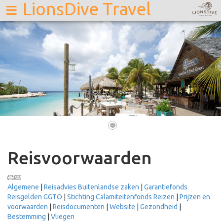
≡
LionsDive Travel
•
Reisvoorwaarden
Algemene
|
Reisadvies Buitenlandse zaken
|
Garantiefonds
Reisgelden GGTO
|
Stichting Calamiteitenfonds Reizen
|
Prijzen en
voorwaarden
|
Reisdocumenten
|
Website
|
Gezondheid
|
Bestemming
|
Vliegen