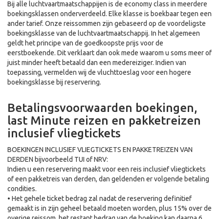
Bij alle luchtvaartmaatschappijen is de economy class in meerdere
boekingsklassen onderverdeeld. Elke klasse is boekbaar tegen een
ander tarief. Onze reissommen zijn gebaseerd op de voordeligste
boekingsklasse van de luchtvaartmaatschappij. In het algemeen
geldt het principe van de goedkoopste prijs voor de
eerstboekende. Dit verklaart dan ook mede waarom u soms meer of
juist minder heeft betaald dan een medereiziger. Indien van
toepassing, vermelden wij de vluchttoeslag voor een hogere
boekingsklasse bij reservering.
Betalingsvoorwaarden boekingen,
last Minute reizen en pakketreizen
inclusief vliegtickets
BOEKINGEN INCLUSIEF VLIEGTICKETS EN PAKKETREIZEN VAN
DERDEN bijvoorbeeld TUI of NRV:
Indien u een reservering maakt voor een reis inclusief vliegtickets
of een pakketreis van derden, dan geldenden er volgende betaling
condities.
• Het gehele ticket bedrag zal nadat de reservering definitief
gemaakt is in zijn geheel betaald moeten worden, plus 15% over de
overige reissom, het restant bedrag van de boeking kan daarna 6