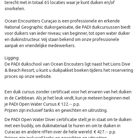
terecht met in totaal 65 locaties waar je kunt duiken en/of
snorkelen.
Ocean Encounters Curaçao is een professionele en erkende
National Geographic duikorganisatie, die PADI duikcursussen biedt
voor duikers van ieder niveau; van beginner, tot open water duiker
en duikinstructeur. Wij staan bekend om onze professionele
aanpak en vriendelijke medewerkers.
Ligging:
De PADI duikschool van Ocean Encouters ligt naast het Lions Dive
& Beach Resort, u kunt u duikpakket boeken tijdens het reservering
proces op onze website.
Een duik cursus zonder certificaat voor het ervaren van het duiken
in de Caribbean. Als je het leuk vindt, kun je meteen beginnen met
je PADI Open Water Cursus.€ 122.-- p.p.
Prijzen zijn inclusief tanks en gewichten en uitrusting.
De PADI Open Water Diver certificatie stelt je in staat om te duiken
met een buddy, om duikmateriaal te huren en om te duiken in
Curacao en andere riffen over de hele wereld. € 427.-- p.p.
Prijzen zijn inclusief tanks en gewichten en uitrusting.