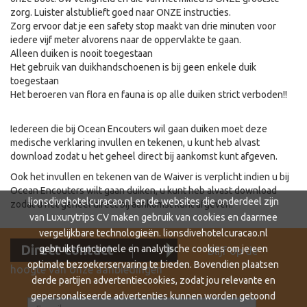
zorg. Luister alstublieft goed naar ONZE instructies.
Zorg ervoor dat je een safety stop maakt van drie minuten voor
iedere vijf meter alvorens naar de oppervlakte te gaan.
Alleen duiken is nooit toegestaan
Het gebruik van duikhandschoenen is bij geen enkele duik
toegestaan
Het beroeren van flora en fauna is op alle duiken strict verboden!!
Iedereen die bij Ocean Encouters wil gaan duiken moet deze
medische verklaring invullen en tekenen, u kunt heb alvast
download zodat u het geheel direct bij aankomst kunt afgeven.
Ook het invullen en tekenen van de Waiver is verplicht indien u bij
Ocean Encouters wilt gaan duiken, u kunt heb alvast download
lionsdivehotelcuracao.nl en de websites die onderdeel zijn
zodat u het geheel direct bij aankomst kunt afgeven.
van Luxurytrips CV maken gebruik van cookies en daarmee
vergelijkbare technologieën. lionsdivehotelcuracao.nl
Direct contact
gebruikt functionele en analytische cookies om je een
Blijf op de
optimale bezoekerservaring te bieden. Bovendien plaatsen
hoogte van onze aanbiedingen
derde partijen advertentiecookies, zodat jou relevante en
gepersonaliseerde advertenties kunnen worden getoond