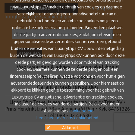
lionsdivehotelcuracao.nl en de websites die onderdeel zijn
Direct contact
van Luxurytrips CV maken gebruik van cookies en daarmee
Blijf op de
vergelijkbare technologieën. lionsdivehotelcuracao.nl
hoogte van onze aanbiedingen
gebruikt functionele en analytische cookies om je een
optimale bezoekerservaring te bieden. Bovendien plaatsen
derde partijen advertentiecookies, zodat jou relevante en
gepersonaliseerde advertenties kunnen worden getoond
buiten de websites van Luxurytrips CV. Jouw internetgedrag
buiten de websites van Luxurytrips CV kunnen ook door deze
derde partijen gevolgd worden door middel van tracking
Voorwaarden & advies
Aansprakelijkheid
cookies. Daarmee kunnen deze derde partijen ook een
Privacy & Cookie beleid
(interesse)profiel creëren, wat ze voor ons en voor hun eigen
advertentiedoeleinden kunnen gebruiken. Door hiernaast op
Garantiefonds reisgelden
akkoord te klikken geef je toestemming voor het gebruik van
Luxurytrips CV analytische, advertentie en tracking cookies,
Lions Dive Travel is een website van Luxury Trips BV •
inclusief de cookies van derde partijen. Bekijk voor meer
Prins Hendrikstraat 73a • Alphen a/d Rijn • KvK 84761326
informatie ons
cookiebeleid
• Tel.: 088 - 02 43 530
Lees meer over ons cookiebeleid
Akkoord