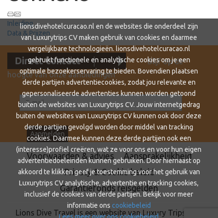
Inleiding
lionsdivehotelcuracao.nl en de websites die onderdeel zijn
Data & Prijzen
van Luxurytrips CV maken gebruik van cookies en daarmee
vergelijkbare technologieën. lionsdivehotelcuracao.nl
Direct contact
gebruikt functionele en analytische cookies om je een
Blijf op de
optimale bezoekerservaring te bieden. Bovendien plaatsen
hoogte van onze aanbiedingen
derde partijen advertentiecookies, zodat jou relevante en
gepersonaliseerde advertenties kunnen worden getoond
buiten de websites van Luxurytrips CV. Jouw internetgedrag
buiten de websites van Luxurytrips CV kunnen ook door deze
derde partijen gevolgd worden door middel van tracking
cookies. Daarmee kunnen deze derde partijen ook een
(interesse)profiel creëren, wat ze voor ons en voor hun eigen
Voorwaarden & advies
Aansprakelijkheid
advertentiedoeleinden kunnen gebruiken. Door hiernaast op
Privacy & Cookie beleid
akkoord te klikken geef je toestemming voor het gebruik van
Luxurytrips CV analytische, advertentie en tracking cookies,
Garantiefonds reisgelden
inclusief de cookies van derde partijen. Bekijk voor meer
informatie ons
cookiebeleid
Lions Dive Travel is een website van Luxury Trips BV •
Lees meer over ons cookiebeleid