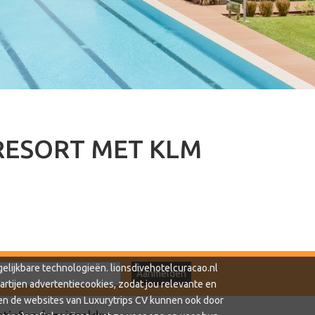
RESORT MET KLM
elijkbare technologieën. lionsdivehotelcuracao.nl
rtijen advertentiecookies, zodat jou relevante en
en de websites van Luxurytrips CV kunnen ook door