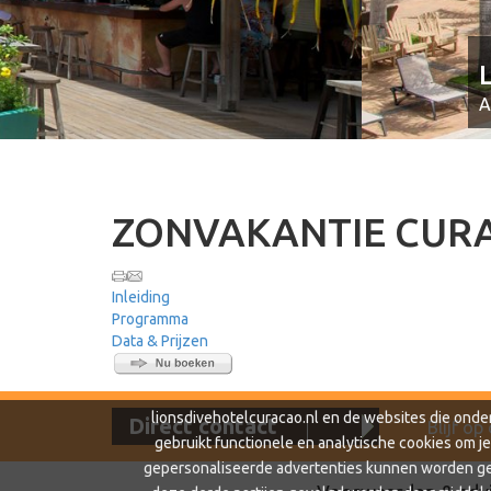
LionsDive Beach Resort
Al van
€,-
Appartementen voor 2 tot 6 personen
p
ZONVAKANTIE CURA
Inleiding
Programma
Data & Prijzen
lionsdivehotelcuracao.nl en de websites die onde
Direct contact
Blijf op
gebruikt functionele en analytische cookies om j
gepersonaliseerde advertenties kunnen worden get