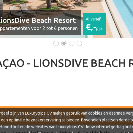
af
.p.
•
•
•
•
ÇAO - LIONSDIVE BEACH 
rdeel zijn van Luxurytrips CV maken gebruik van cookies en daarmee verg
 de hoogte van onze aanbiedingen
e een optimale bezoekerservaring te bieden. Bovendien plaatsen derde pa
oond buiten de websites van Luxurytrips CV. Jouw internetgedrag buit